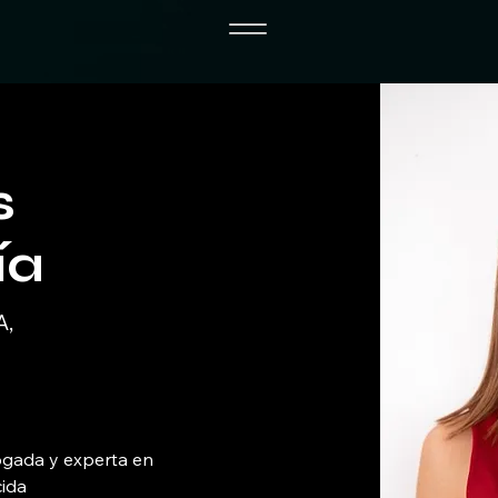
s
ía
A,
gada y experta en 
ida 