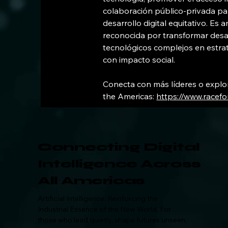
colaboración público-privada par
desarrollo digital equitativo. Es
reconocida por transformar desaf
tecnológicos complejos en estra
con impacto social.
Conecta con más líderes o explora
the Americas: 
https://www.racefor
Connecting Digital
Intelligence
Across
All Americas
Artificial Intelligence: Reinforcing the
Industrial
Essence
of the New World. For
those who lead quietly, shape futures unseen,