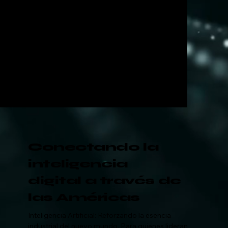
Conectando la
inteligencia
digital
a través de
las Américas
Inteligencia Artificial: Reforzando la esencia
industrial del nuevo mundo. Para quienes lideran