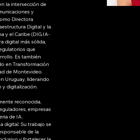
n la intersección de 
omunicaciones y 
como Directora 
aestructura Digital y la 
a y el Caribe (DIG.IA-
 digital más sólida, 
egulatorios que 
rrollo. Es también 
do en Transformación 
dad de Montevideo. 
n Uruguay, liderando 
y digitalización.
mente reconocida, 
reguladores, empresas 
ria de IA, 
digital. Su trabajo se 
esponsable de la 
clusivo y fortalecer la 