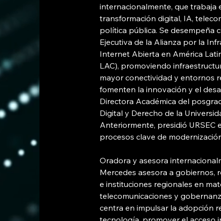
internacionalmente, que trabaja e
transformación digital, IA, telec
política pública. Se desempeña 
Ejecutiva de la Alianza por la Infr
Internet Abierta en América Latin
LAC), promoviendo infraestructura
mayor conectividad y entornos r
fomenten la innovación y el desa
Directora Académica del posgra
Digital y Derecho de la Universi
Anteriormente, presidió URSEC e
procesos clave de modernización 
Oradora y asesora internacional
Mercedes asesora a gobiernos, 
e instituciones regionales en mate
telecomunicaciones y gobernanza 
centra en impulsar la adopción r
tecnología, promover el acceso in