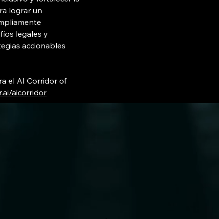
a lograr un 
 ampliamente 
íos legales y 
tegias accionables 
 el AI Corridor of 
.ai/aicorridor