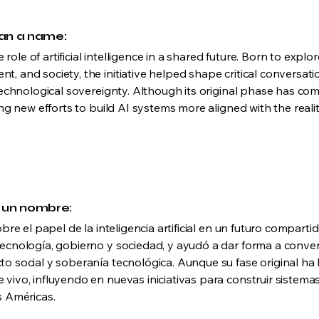
an a name:
e role of artificial intelligence in a shared future. Born to exp
, and society, the initiative helped shape critical conversat
technological sovereignty. Although its original phase has come
ing new efforts to build AI systems more aligned with the reali
 un nombre:
obre el papel de la inteligencia artificial en un futuro compart
ecnología, gobierno y sociedad, y ayudó a dar forma a conve
 social y soberanía tecnológica. Aunque su fase original ha ll
vivo, influyendo en nuevas iniciativas para construir sistema
s Américas.