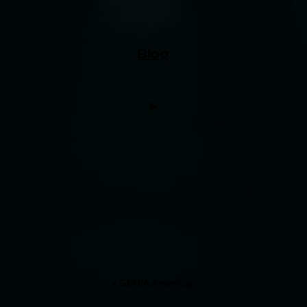
Blog
►
x GENIA Americas