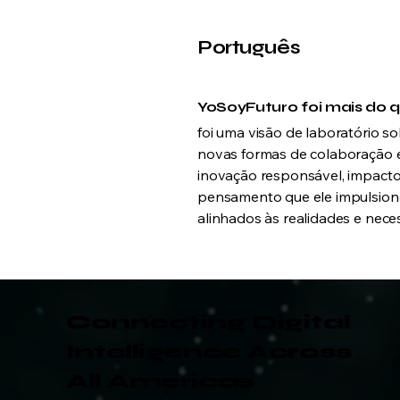
Português
YoSoyFuturo foi mais do
foi uma visão de laboratório so
novas formas de colaboração en
inovação responsável, impacto 
pensamento que ele impulsionou
alinhados às realidades e nece
Connecting Digital
Intelligence
Across
All Americas