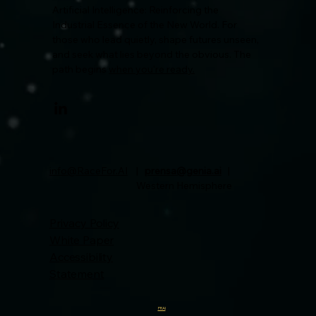
Artificial Intelligence: Reinforcing the
Industrial
Essence
of the New World. For
those who lead quietly, shape futures unseen,
and seek what lies beyond the obvious. The
path begins
when you’re ready.
info@RaceFor.AI
|
prensa@genia.ai
|
Western Hemisphere
Privacy Policy
White Paper
Accessibility
Statement
PRAI