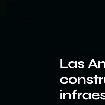
Las A
constr
infrae