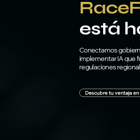
RaceF
está h
Conectamos gobiernos
implementar IA que f
regulaciones regiona
Descubre tu ventaja en