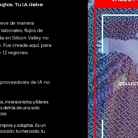
eglas. Tu IA debe
ueve de manera
 laborales, flujos de
ada en Silicon Valley no
 Fue creada aquí, para
 12 regiones.
s proveedores de IA no
, inversionistas y líderes
os detrás de una sola
cas.
mpras y adaptas. Es un
ización, tu mercado, tu
.