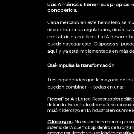
Las Américas tienen sus propias r
conocerlas.
Cada mercado en este hemisferio se m
diferente: ritmos regulatorios, dinámicas
capital, ciclos políticos. La IA desarroll
puede navegar esto. Glápagos sí puede.
aquí, y ya está implementada en más de
Qué impulsa la transformación
Tres capacidades que la mayoría de lo
pueden combinar — todas en una:
RaceFor.AI
:
La red. Responsables políticos
de la industria en todo el hemisferio, alinead
misión: liderazgo en IA industrial en las Améri
Glápagos
:
No es una herramienta que co
sistema de IA que trabaja dentro de tu organ
entorno regulatorio y tu realidad competitiva