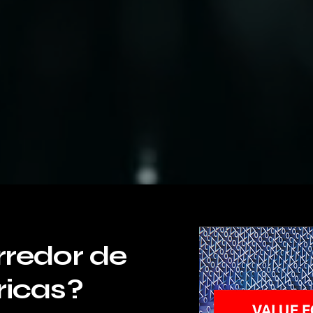
rredor de
ricas?