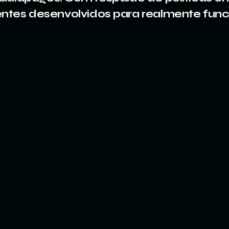
gentes desenvolvidos para realmente fun
gares não funciona
amentações diferentes,
do por mercado. A
tratégia,
talentos, unificados
para que sua IA
 e não apenas em uma