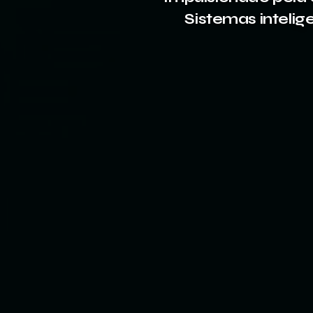
Sistemas inteli
A IA desenvolvida em outros lu
aqui. Idiomas diferentes, regul
realidades diferentes — merca
RaceFor.AI
fecha essa lacuna: es
implementação, conformidade e 
em uma única rede hemisférica 
realmente funcione no campo,
demonstração.