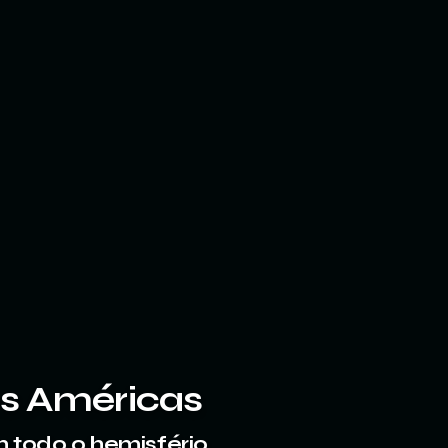
as Américas
 todo o hemisfério.